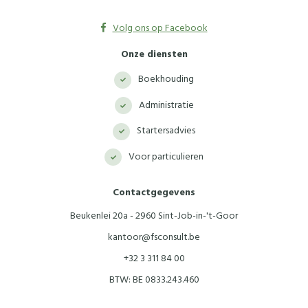
Volg ons op Facebook
Onze diensten
Boekhouding
Administratie
Startersadvies
Voor particulieren
Contactgegevens
Beukenlei 20a - 2960 Sint-Job-in-'t-Goor
kantoor@fsconsult.be
+32 3 311 84 00
BTW: BE 0833.243.460